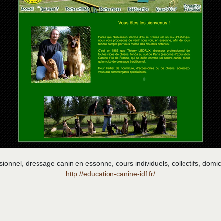
onnel, dressage canin en essonne, cours individuels, collectifs, domici
http://education-canine-idf.fr/