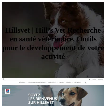
Hillsvet | Hill’s Vet Recherche
en santé vétérinaire, Outils
pour le dévelop­pe­ment de votre
activité