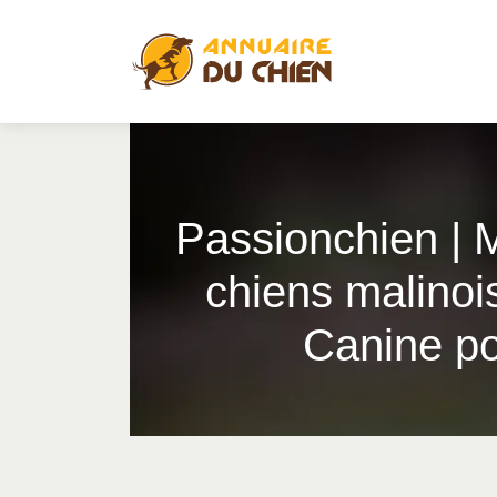
Pas­sionchien | 
chiens malinoi
Canine po